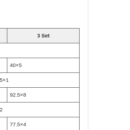
3 Set
40×5
5×1
92.5×8
2
77.5×4