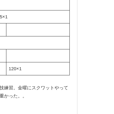
5×1
120×1
技練習。金曜にスクワットやって
重かった。。